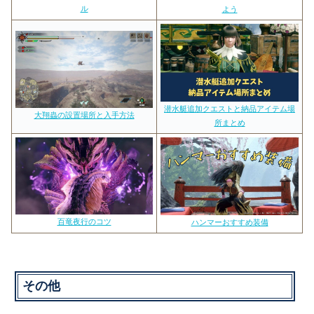
ル
よう
潜水艇追加クエストと納品アイテム場
大翔蟲の設置場所と入手方法
所まとめ
百竜夜行のコツ
ハンマーおすすめ装備
その他