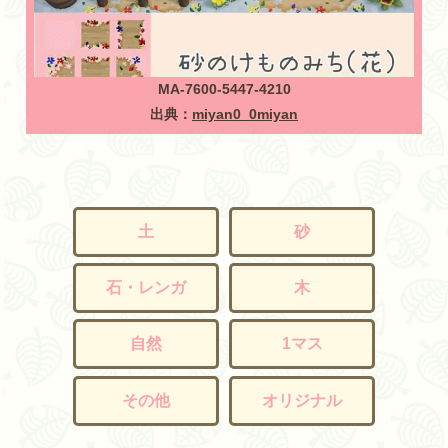
MA-7600-5447-4210
出典：
miyan0_0miyan
土
砂
石・レンガ
木
自然
1マス
その他
オリジナル