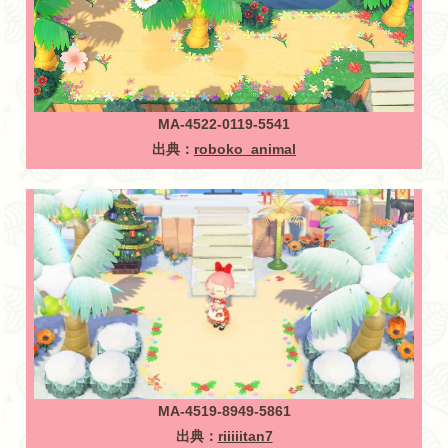
MA-4522-0119-5541
出典：
roboko_animal
MA-4519-8949-5861
出典：
riiiiitan7