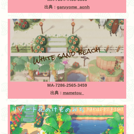
出典：
garuyome_acnh
MA-7286-2565-3459
出典：
mametou_