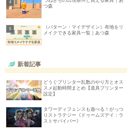
つねきちの出現条件と買える家具｜あ
つ森
（パターン・マイデザイン）布地をリ
メイクできる家具一覧｜あつ森
新着記事
どうぐプリンター乱数のやり方とオス
スメ起動時間まとめ【道具プリンター
設定】
タワーディフェンスも遊べる！がっつ
りストラテジー《ドゥームズデイ：ラ
ストサバイバー》