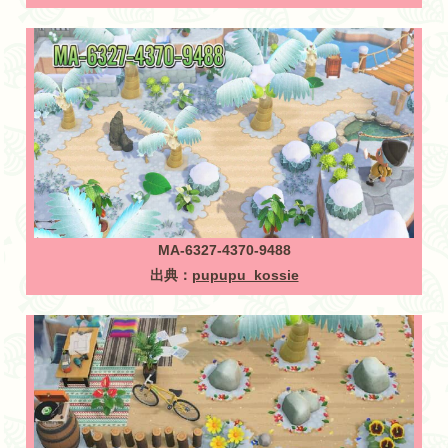
MA-6327-4370-9488
出典：
pupupu_kossie