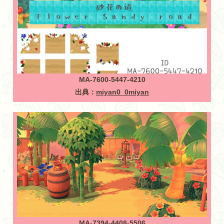
MA-7600-5447-4210
出典：
miyan0_0miyan
MA-7394-4408-5506