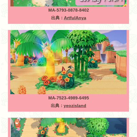
MA-5793-0878-8402
出典：
ArtfulAnya
MA-7523-4989-6495
出典：
yeozisland